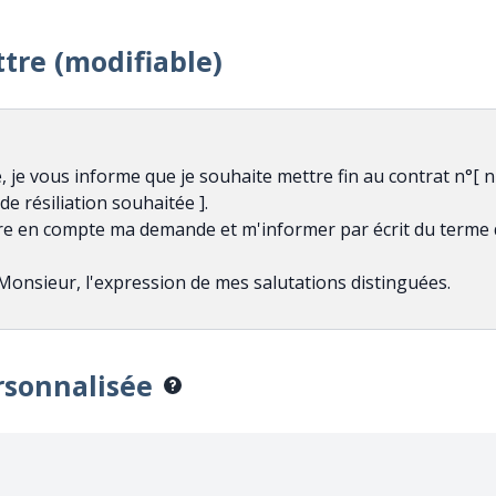
ttre (modifiable)
rsonnalisée