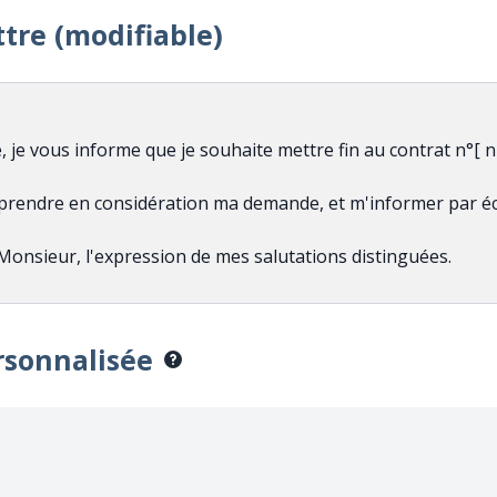
ttre (modifiable)
rsonnalisée