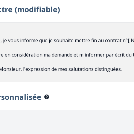
ttre (modifiable)
rsonnalisée